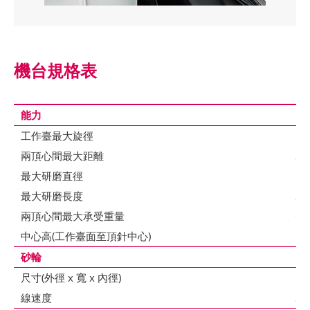
機台規格表
能力
工作臺最大旋徑
Ø
兩頂心間最大距離
30
最大研磨直徑
Ø2
最大研磨長度
30
兩頂心間最大承受重量
60
中心高(工作臺面至頂針中心)
13
砂輪
尺寸(外徑 x 寬 x 內徑)
Ø3
線速度
33