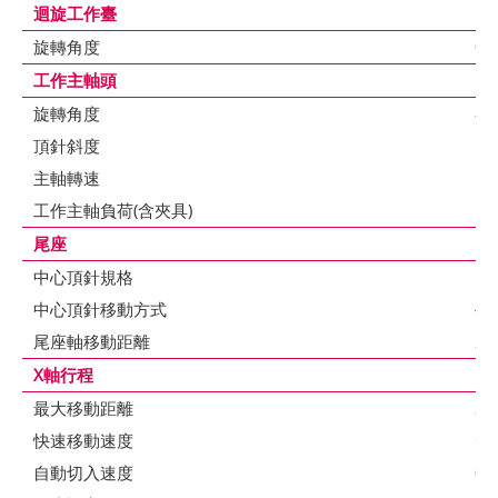
迴旋工作臺
旋轉角度
0°
工作主軸頭
旋轉角度
-3
頂針斜度
MT.
主軸轉速
10
工作主軸負荷(含夾具)
15
尾座
中心頂針規格
MT.
中心頂針移動方式
手
尾座軸移動距離
25
X軸行程
最大移動距離
22
快速移動速度
60
自動切入速度
0.