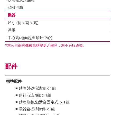
潤滑油箱
15
機器
尺寸 (長 x 寬 x 高)
24
淨重
26
中心高(地面起至頂針中心)
10
*本公司保有機械規格變更之權利，恕不另行通知。
配件
標準配件
■ 砂輪與砂輪法蘭 x 1組
■ 頂針 (2支/組) x 1組
■ 砂輪修整座(滑台固定式) x 1組
■ 電器箱標準附件 x1組