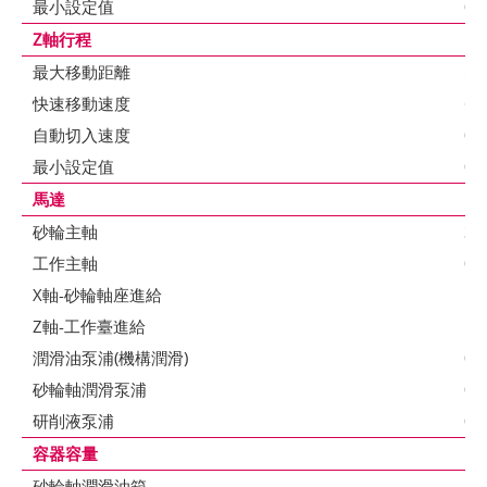
最小設定值
0.
Z軸行程
最大移動距離
56
快速移動速度
60
自動切入速度
0.
最小設定值
0.
馬達
砂輪主軸
3.
工作主軸
0.
X軸-砂輪軸座進給
1.
Z軸-工作臺進給
1.
潤滑油泵浦(機構潤滑)
0.
砂輪軸潤滑泵浦
0.
研削液泵浦
0.
容器容量
砂輪軸潤滑油箱
14