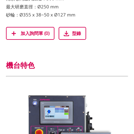
最大研磨直徑：Ø250 mm
砂輪：Ø355 x 38~50 x Ø127 mm
加入詢問單 (
0
)
型錄
機台特色