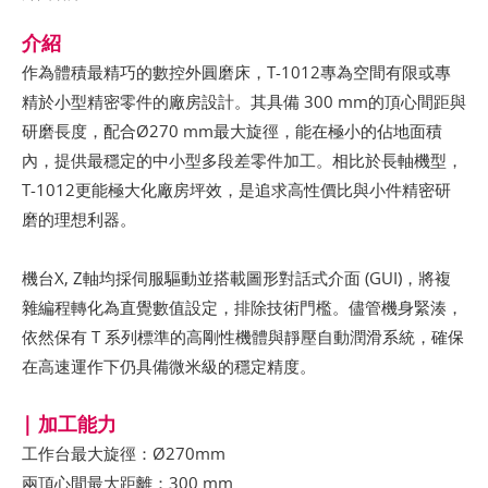
介紹
作為體積最精巧的數控外圓磨床，T-1012專為空間有限或專
精於小型精密零件的廠房設計。其具備 300 mm的頂心間距與
研磨長度，配合Ø270 mm最大旋徑，能在極小的佔地面積
內，提供最穩定的中小型多段差零件加工。相比於長軸機型，
T-1012更能極大化廠房坪效，是追求高性價比與小件精密研
磨的理想利器。
機台X, Z軸均採伺服驅動並搭載圖形對話式介面 (GUI)，將複
雜編程轉化為直覺數值設定，排除技術門檻。儘管機身緊湊，
依然保有 T 系列標準的高剛性機體與靜壓自動潤滑系統，確保
在高速運作下仍具備微米級的穩定精度。
| 加工能力
工作台最大旋徑：Ø270mm
兩頂心間最大距離：300 mm